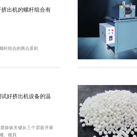
杆挤出机的螺杆组合有
？
螺杆组合的两点原则
调试好挤出机设备的温
温度操纵关键从三个层面开展
嘴、模貝