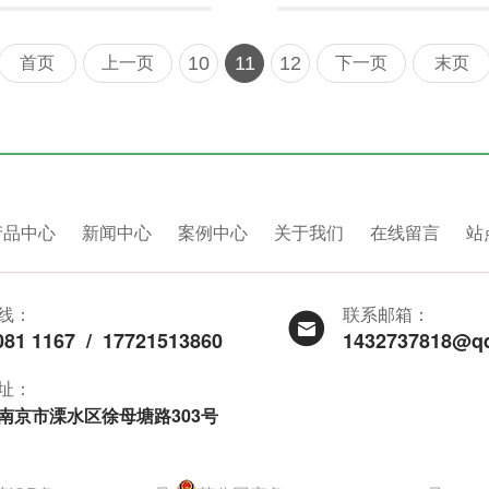
10
11
12
首页
上一页
下一页
末页
产品中心
新闻中心
案例中心
关于我们
在线留言
站
线：
联系邮箱：
081 1167
/
17721513860
1432737818@q
址：
南京市溧水区徐母塘路303号