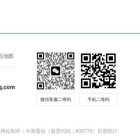
点地图
q.com
微信客服二维码
手机二维码
网站制作：
牛商股份
（股票代码：830770）
百度统计