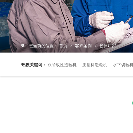
您当前的位置：
首页
客户案例
粉体厂家
>
>
热搜关键词：
双阶改性造粒机
废塑料造粒机
水下切粒