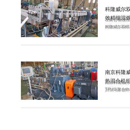
科隆威尔
效精细混
在聚合物改
科隆威尔双螺
2026-01-04
南京科隆威尔
热混合机
南京科隆威尔
TPU等聚合物
2025-12-19