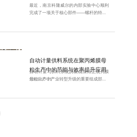
最近，南京科隆威尔的内部实验中心顺利
完成了一项关于核心部件——螺杆的特...
自动计量供料系统在聚丙烯膜母
粒生产中的节能与效率提升应用
自动计量与供料系统的集成应用正成为膜
母粒生产中产业转型升级的重要组成部...
2025-10-21