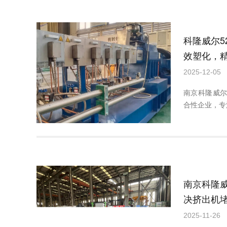
科隆威尔5
效塑化，
2025-12-05
南京科隆威
合性企业，专
南京科隆
决挤出机
利运行。
2025-11-26