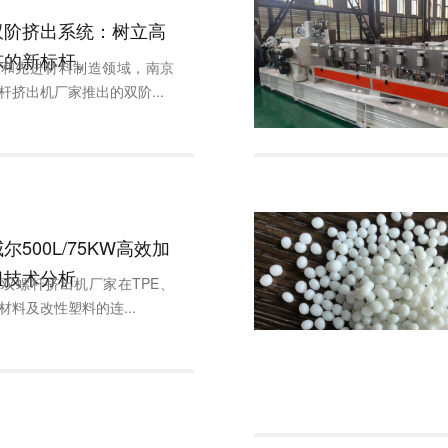
双阶挤出系统：树立高
炼的新标杆。
性和先进材料制造领域，南京
杆挤出机厂家推出的双阶...
500L/75KW高效加
组技术分析
双螺杆挤出机厂家在TPE、
材料及改性塑料的连...