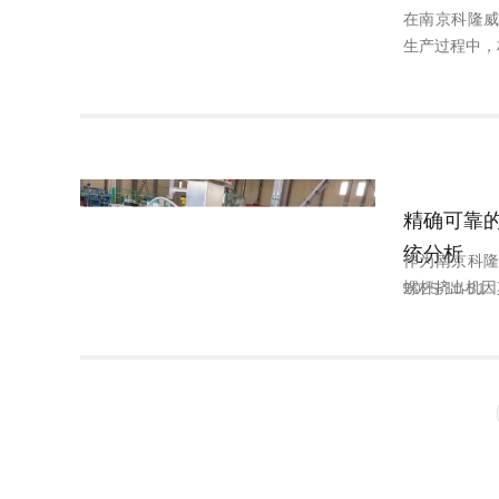
在南京科隆
生产过程中，
精确可靠
统分析
作为南京科
螺杆挤出机因
2025-10-31