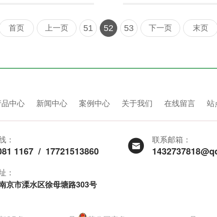
51
52
53
首页
上一页
下一页
末页
产品中心
新闻中心
案例中心
关于我们
在线留言
站
线：
联系邮箱：
081 1167
/
17721513860
1432737818@q
址：
南京市溧水区徐母塘路303号