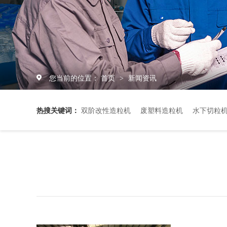
您当前的位置：
首页
新闻资讯
>
热搜关键词：
双阶改性造粒机
废塑料造粒机
水下切粒