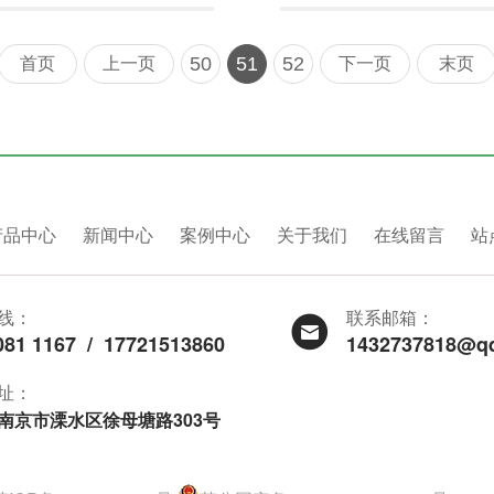
50
51
52
首页
上一页
下一页
末页
产品中心
新闻中心
案例中心
关于我们
在线留言
站
线：
联系邮箱：
081 1167
/
17721513860
1432737818@q
址：
南京市溧水区徐母塘路303号