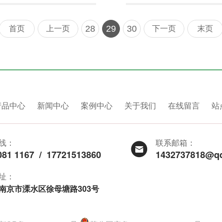
28
29
30
首页
上一页
下一页
末页
产品中心
新闻中心
案例中心
关于我们
在线留言
站
线：
联系邮箱：
081 1167
/
17721513860
1432737818@q
址：
南京市溧水区徐母塘路303号