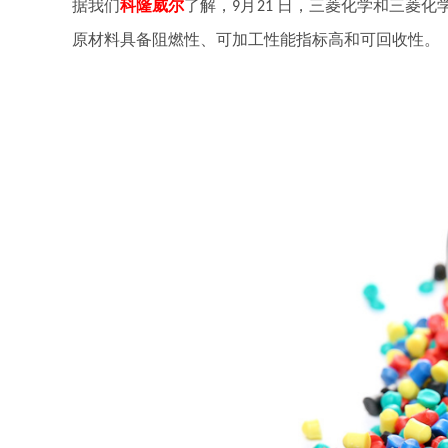
据我们
科隆威尔
了解
，
月
日，三菱化学和三菱化
9
21
原材料具备阻燃性、可加工性能指标高和可回收性。