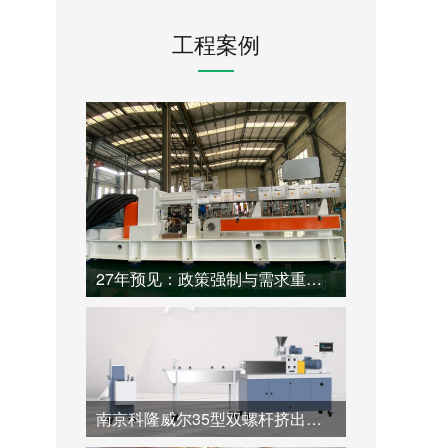
工程案例
27年预见：政策强制与需求重构下，一台高性价比同向双螺杆挤出机如何开启塑料造粒的循环新纪元
南京科隆威尔35型双螺杆挤出机：60:1.帮助全降解材料高价值造粒的专业超长径比解决方案。