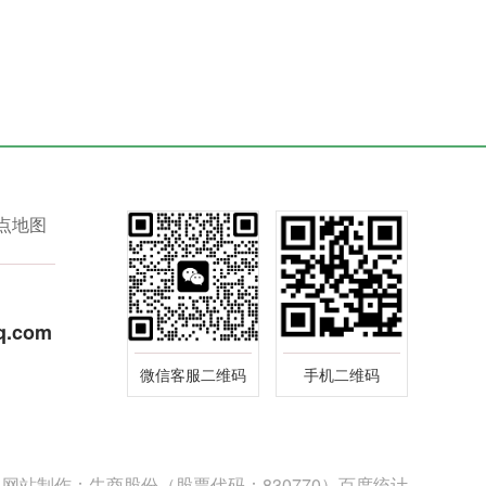
点地图
q.com
微信客服二维码
手机二维码
网站制作：
牛商股份
（股票代码：830770）
百度统计