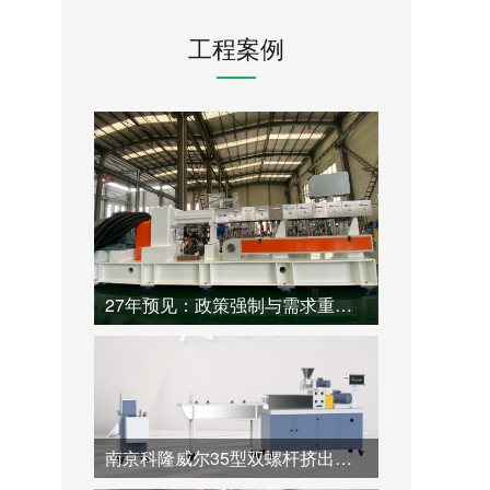
工程案例
27年预见：政策强制与需求重构下，一台高性价比同向双螺杆挤出机如何开启塑料造粒的循环新纪元
南京科隆威尔35型双螺杆挤出机：60:1.帮助全降解材料高价值造粒的专业超长径比解决方案。