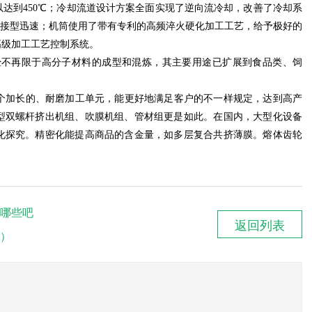
以达到
450℃；冷却流道设计方案全面实现了逆向流冷却，改善了冷却系
连接型迅速；机筒使用了带有专利的高频淬火硬化加工工艺，给予极好的
高级加工工艺控制系统。
经不再限于高分子材料的成型和混炼，其主要用途已扩展到食品类、饲
1个加长的、耐磨加工单元，能更好地满足客户的不一样规定，达到高产
型双螺杆挤出机组、吹膜机组、管材组更是如此。在国内，大型化设备
化探究。精密化能提高商品的含金量，如多层复合共挤薄膜。熔体齿轮
。
哪些吧
返回列表
）