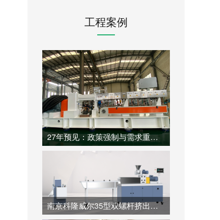
工程案例
27年预见：政策强制与需求重构下，一台高性价比同向双螺杆挤出机如何开启塑料造粒的循环新纪元
南京科隆威尔35型双螺杆挤出机：60:1.帮助全降解材料高价值造粒的专业超长径比解决方案。