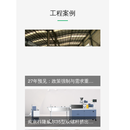
工程案例
27年预见：政策强制与需求重构下，一台高性价比同向双螺杆挤出机如何开启塑料造粒的循环新纪元
南京科隆威尔35型双螺杆挤出机：60:1.帮助全降解材料高价值造粒的专业超长径比解决方案。