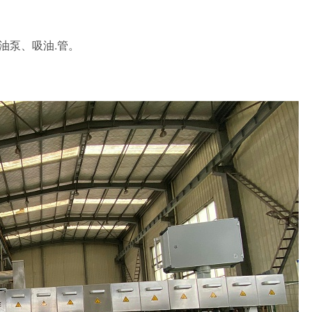
看油泵、吸油.管。