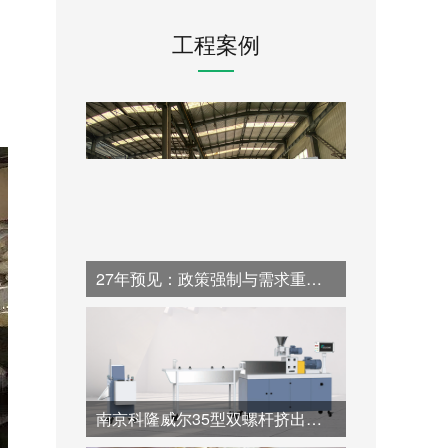
工程案例
27年预见：政策强制与需求重构下，一台高性价比同向双螺杆挤出机如何开启塑料造粒的循环新纪元
南京科隆威尔35型双螺杆挤出机：60:1.帮助全降解材料高价值造粒的专业超长径比解决方案。