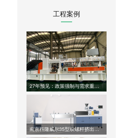
工程案例
27年预见：政策强制与需求重构下，一台高性价比同向双螺杆挤出机如何开启塑料造粒的循环新纪元
南京科隆威尔35型双螺杆挤出机：60:1.帮助全降解材料高价值造粒的专业超长径比解决方案。