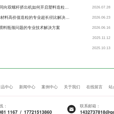
27年预见：政策强制与需求重构下，一台高性价比同向双螺杆挤出机如何开启塑料造粒的循环新纪元
2026.07.28
南京科隆威尔35型双螺杆挤出机：60:1.帮助全降解材料高价值造粒的专业超长径比解决方案。
2026.06.23
喂料瓶颈问题的专业技术解决方案
2026.06.16
2025.11.12
2025.10.13
产品中心
新闻中心
案例中心
关于我们
在线留言
站
线：
联系邮箱：
081 1167
/
17721513860
1432737818@q