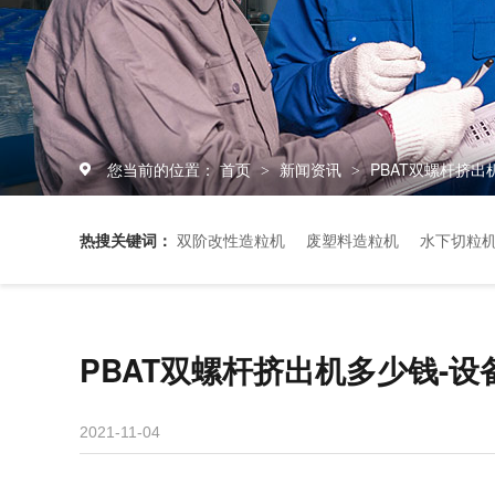
您当前的位置：
首页
新闻资讯
PBAT双螺杆挤出
>
>
热搜关键词：
双阶改性造粒机
废塑料造粒机
水下切粒
PBAT双螺杆挤出机多少钱-设
2021-11-04