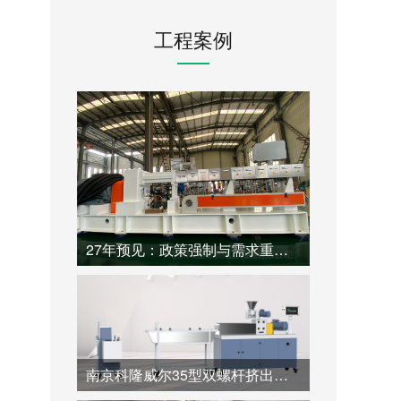
工程案例
27年预见：政策强制与需求重构下，一台高性价比同向双螺杆挤出机如何开启塑料造粒的循环新纪元
南京科隆威尔35型双螺杆挤出机：60:1.帮助全降解材料高价值造粒的专业超长径比解决方案。